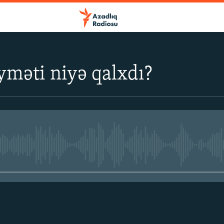
yməti niyə qalxdı?
No media source currently avail