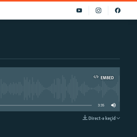
EMBED
able
3:35
Direct-ə keçid
EMBED