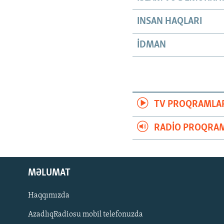
INSAN HAQLARI
İDMAN
TV PROQRAMLA
RADIO PROQRAM
MƏLUMAT
Haqqımızda
AzadlıqRadiosu mobil telefonuzda