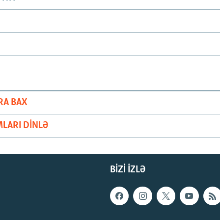
RA BAX
LARI DINLƏ
BIZI IZLƏ