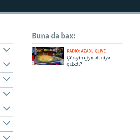
Buna da bax:
RADIO: AZADLIQLIVE
Çörəyin qiyməti niyə
qalxdı?