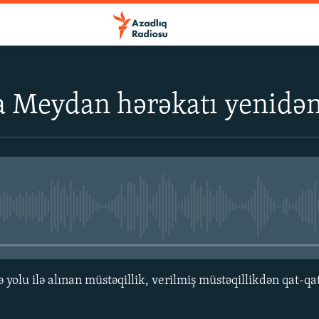
a Meydan hərəkatı yenidən
No media source currently avail
 yolu ilə alınan müstəqillik, verilmiş müstəqillikdən qat-