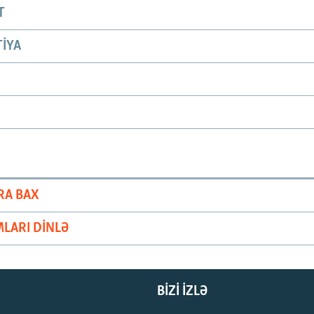
T
IYA
RA BAX
LARI DINLƏ
BIZI IZLƏ