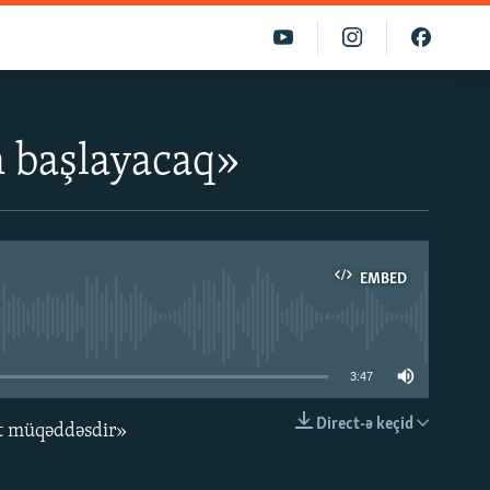
 başlayacaq»
EMBED
able
3:47
Direct-ə keçid
qat müqəddəsdir»
EMBED