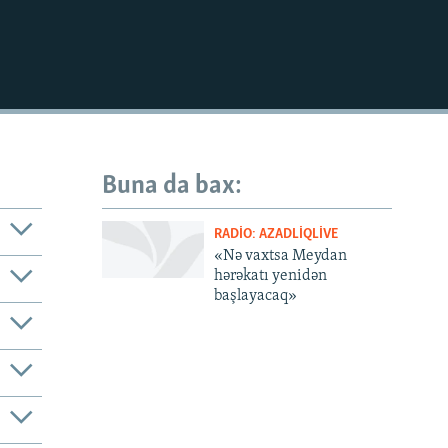
Buna da bax:
RADIO: AZADLIQLIVE
«Nə vaxtsa Meydan
hərəkatı yenidən
başlayacaq»