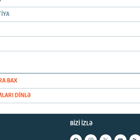
IYA
RA BAX
LARI DINLƏ
BIZI IZLƏ