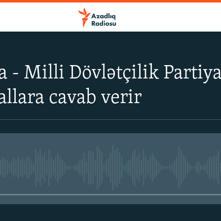
a - Milli Dövlətçilik Parti
allara cavab verir
No media source currently avail