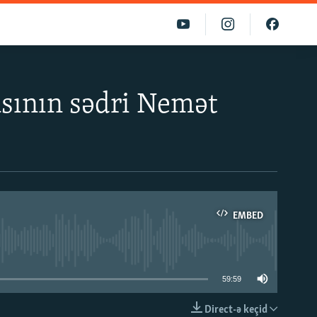
yasının sədri Nemət
EMBED
able
59:59
Direct-ə keçid