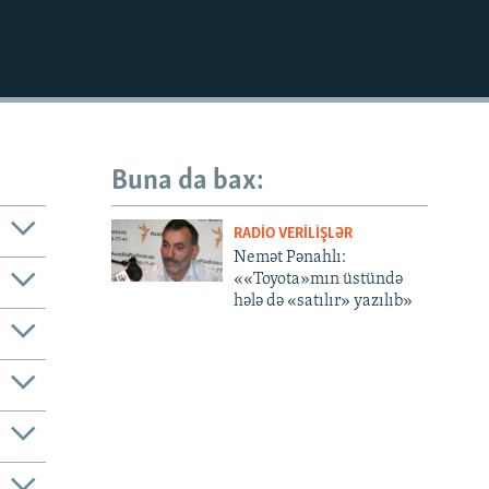
EMBED
Buna da bax:
RADIO VERILIŞLƏR
Nemət Pənahlı:
««Toyota»mın üstündə
hələ də «satılır» yazılıb»