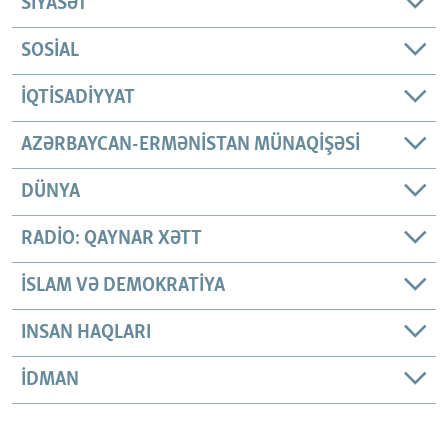
SIYASƏT
SOSIAL
İQTISADIYYAT
AZƏRBAYCAN-ERMƏNISTAN MÜNAQIŞƏSI
DÜNYA
RADIO: QAYNAR XƏTT
İSLAM VƏ DEMOKRATIYA
INSAN HAQLARI
İDMAN