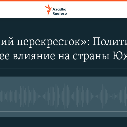
ий перекресток»: Полит
ее влияние на страны Ю
No media source currently avail