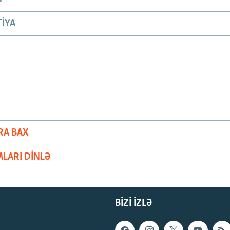
IYA
RA BAX
LARI DINLƏ
BIZI IZLƏ