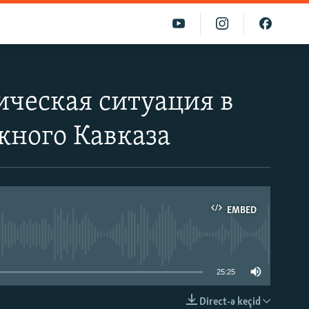
ическая ситуация в
жного Кавказа
EMBED
able
25:25
Direct-ə keçid