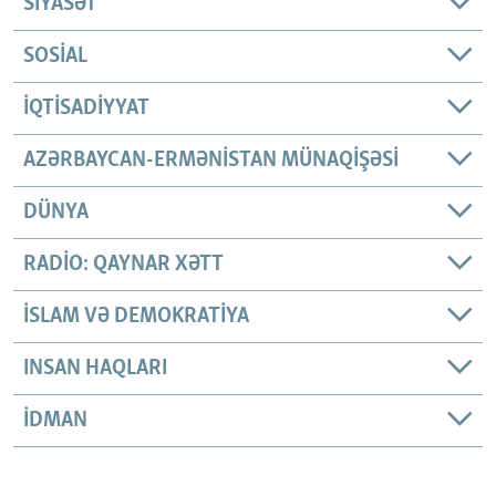
SIYASƏT
SOSIAL
İQTISADIYYAT
AZƏRBAYCAN-ERMƏNISTAN MÜNAQIŞƏSI
DÜNYA
RADIO: QAYNAR XƏTT
İSLAM VƏ DEMOKRATIYA
INSAN HAQLARI
İDMAN