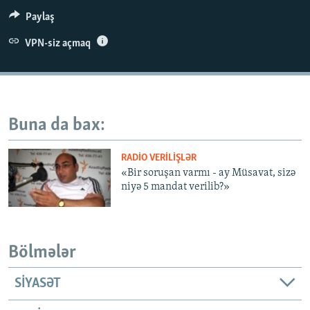
İNFOQRAFIKA
AZƏRBAYCAN ƏDƏBIYYATI KITABXANASI
MISSIYAMIZ
Paylaş
BIZI IZLƏ
KARIKATURA
İSLAM VƏ DEMOKRATIYA
PEŞƏ ETIKASI VƏ JURNALISTIKA STANDARTLARIMIZ
VPN-siz açmaq
İZ - MƏDƏNIYYƏT PROQRAMI
MATERIALLARIMIZDAN ISTIFADƏ
AZADLIQRADIOSU MOBIL TELEFONUNUZDA
RFE/RL-in bütün saytları
BIZIMLƏ ƏLAQƏ
Buna da bax:
XƏBƏR BÜLLETENLƏRIMIZ
RADIO VERILIŞLƏR
«Bir soruşan varmı - ay Müsavat, sizə
niyə 5 mandat verilib?»
Bölmələr
SIYASƏT