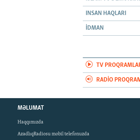
INSAN HAQLARI
İDMAN
TV PROQRAMLA
RADIO PROQRAM
MƏLUMAT
Haqqımızda
AzadlıqRadiosu mobil telefonuzda