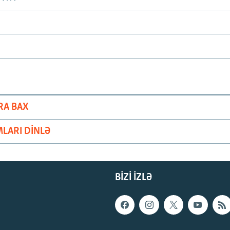
RA BAX
LARI DINLƏ
BIZI IZLƏ