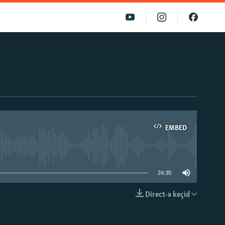
EMBED
able
24:35
Direct-ə keçid
EMBED