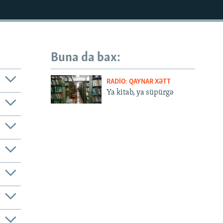
Buna da bax:
RADIO: QAYNAR XƏTT
Ya kitab, ya süpürgə