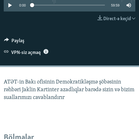
0:00
59:59
İNFOQRAFIKA
AZƏRBAYCAN ƏDƏBIYYATI KITABXANASI
MISSIYAMIZ
BIZI IZLƏ
KARIKATURA
İSLAM VƏ DEMOKRATIYA
PEŞƏ ETIKASI VƏ JURNALISTIKA STANDARTLARIMIZ
Direct-ə keçid
İZ - MƏDƏNIYYƏT PROQRAMI
MATERIALLARIMIZDAN ISTIFADƏ
AZADLIQRADIOSU MOBIL TELEFONUNUZDA
RFE/RL-in bütün saytları
Paylaş
BIZIMLƏ ƏLAQƏ
VPN-siz açmaq
XƏBƏR BÜLLETENLƏRIMIZ
ATƏT-in Bakı ofisinin Demokratikləşmə şöbəsinin
rəhbəri Jaklin Kartinter azadlıqlar barədə sizin və bizim
suallarımızı cavablandırır
Bölmələr