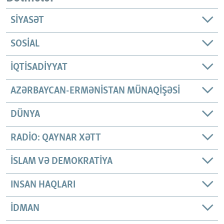
SIYASƏT
SOSIAL
İQTISADIYYAT
AZƏRBAYCAN-ERMƏNISTAN MÜNAQIŞƏSI
DÜNYA
RADIO: QAYNAR XƏTT
İSLAM VƏ DEMOKRATIYA
INSAN HAQLARI
İDMAN