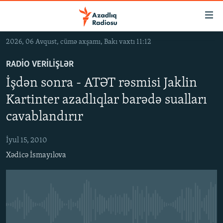
Keçid
linkləri
Əsas
2026, 06 Avqust, cümə axşamı, Bakı vaxtı 11:12
məzmuna
GÜNDƏM
qayıt
RADIO VERILIŞLƏR
#İZAHLA
Əsas
İşdən sonra - ATƏT rəsmisi Jaklin
KORRUPSIOMETR
naviqasiyaya
Kartinter azadlıqlar barədə sualları
qayıt
#ƏSLINDƏ
Axtarışa
cavablandırır
FƏRQƏ BAX
keç
İyul 15, 2010
QANUNI DOĞRU
Xədicə İsmayılova
ARAŞDIRMA
MULTIMEDIA
RADIO ARXIV
VIDEO
No media source currently available
HAQQIMIZDA
FOTOQALEREYA
OXU ZALI