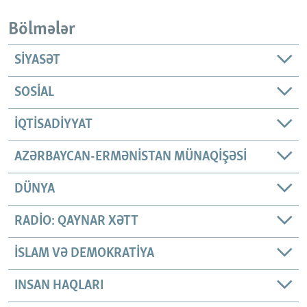
Bölmələr
SIYASƏT
SOSIAL
İQTISADIYYAT
AZƏRBAYCAN-ERMƏNISTAN MÜNAQIŞƏSI
DÜNYA
RADIO: QAYNAR XƏTT
İSLAM VƏ DEMOKRATIYA
INSAN HAQLARI