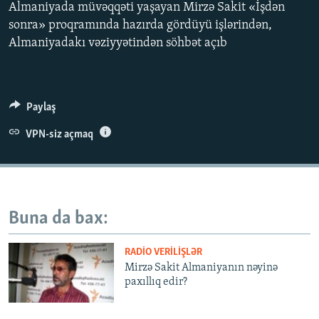
Almaniyada müvəqqəti yaşayan Mirzə Sakit «İşdən
İNFOQRAFIKA
AZƏRBAYCAN ƏDƏBIYYATI KITABXANASI
MISSIYAMIZ
sonra» proqramında hazırda gördüyü işlərindən,
BIZI IZLƏ
KARIKATURA
İSLAM VƏ DEMOKRATIYA
PEŞƏ ETIKASI VƏ JURNALISTIKA STANDARTLARIMIZ
Almaniyadakı vəziyyətindən söhbət açıb
İZ - MƏDƏNIYYƏT PROQRAMI
MATERIALLARIMIZDAN ISTIFADƏ
AZADLIQRADIOSU MOBIL TELEFONUNUZDA
RFE/RL-in bütün saytları
Paylaş
BIZIMLƏ ƏLAQƏ
VPN-siz açmaq
XƏBƏR BÜLLETENLƏRIMIZ
Buna da bax:
RADIO VERILIŞLƏR
Mirzə Sakit Almaniyanın nəyinə
paxıllıq edir?