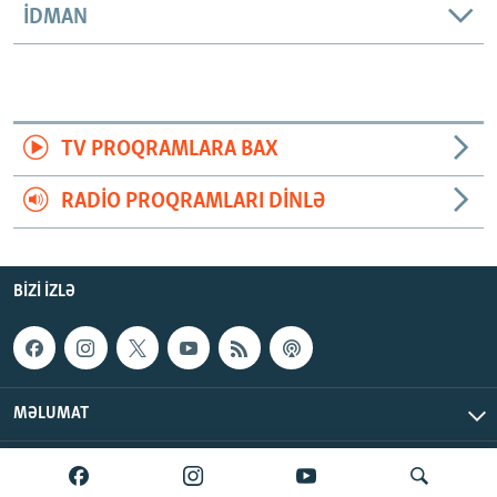
İDMAN
TV PROQRAMLARA BAX
RADIO PROQRAMLARI DINLƏ
BIZI IZLƏ
MƏLUMAT
AzadlıqRadiosu © 2026 Inc. | Bütün hüquqlar qorunur