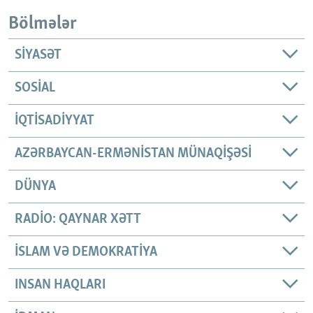
Bölmələr
SIYASƏT
SOSIAL
İQTISADIYYAT
AZƏRBAYCAN-ERMƏNISTAN MÜNAQIŞƏSI
DÜNYA
RADIO: QAYNAR XƏTT
İSLAM VƏ DEMOKRATIYA
INSAN HAQLARI