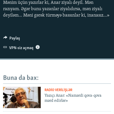
Mənim üçün yazırlar ki, Anar ziyalı deyil. Mən
İNFOQRAFIKA
AZƏRBAYCAN ƏDƏBIYYATI KITABXANASI
MISSIYAMIZ
razıyam. Əgər bunu yazanlar ziyalıdırsa, mən ziyalı
BIZI IZLƏ
KARIKATURA
İSLAM VƏ DEMOKRATIYA
PEŞƏ ETIKASI VƏ JURNALISTIKA STANDARTLARIMIZ
deyiləm… Məni gərək türməyə bassınlar ki, inanasız…»
İZ - MƏDƏNIYYƏT PROQRAMI
MATERIALLARIMIZDAN ISTIFADƏ
AZADLIQRADIOSU MOBIL TELEFONUNUZDA
RFE/RL-in bütün saytları
Paylaş
BIZIMLƏ ƏLAQƏ
VPN-siz açmaq
XƏBƏR BÜLLETENLƏRIMIZ
Buna da bax:
RADIO VERILIŞLƏR
Yazıçı Anar: «Namərdi qova-qova
mərd edirlər»