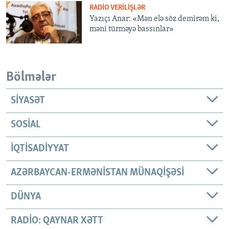
RADIO VERILIŞLƏR
Yazıçı Anar: «Mən elə söz demirəm ki,
məni türməyə bassınlar»
Bölmələr
SIYASƏT
SOSIAL
İQTISADIYYAT
AZƏRBAYCAN-ERMƏNISTAN MÜNAQIŞƏSI
DÜNYA
RADIO: QAYNAR XƏTT