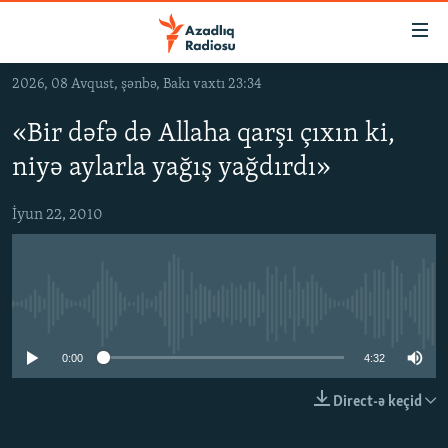
Keçid
linkləri
Əsas
2026, 08 Avqust, şənbə, Bakı vaxtı 23:34
məzmuna
GÜNDƏM
qayıt
«Bir dəfə də Allaha qarşı çıxın ki,
#İZAHLA
Əsas
niyə aylarla yağış yağdırdı»
KORRUPSIOMETR
naviqasiyaya
qayıt
#ƏSLINDƏ
İyun 22, 2010
Axtarışa
FƏRQƏ BAX
keç
QANUNI DOĞRU
No media source currently available
ARAŞDIRMA
MULTIMEDIA
0:00
4:32
RADIO ARXIV
VIDEO
Direct-ə keçid
HAQQIMIZDA
FOTOQALEREYA
OXU ZALI