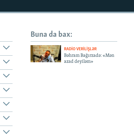
Buna da bax:
RADIO VERILIŞLƏR
Bəhram Bağırzadə: «Mən
azad deyiləm»