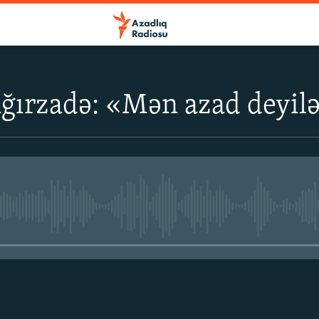
ğırzadə: «Mən azad deyi
No media source currently avail