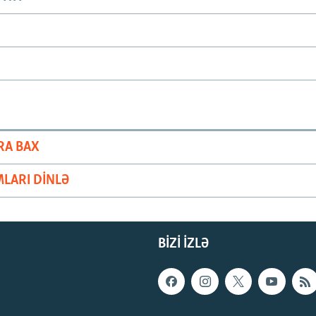
RA BAX
LARI DINLƏ
BIZI IZLƏ