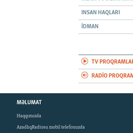
INSAN HAQLARI
İDMAN
TV PROQRAMLA
RADIO PROQRAM
MƏLUMAT
Haqqımızda
AzadlıqRadiosu mobil telefonuzda