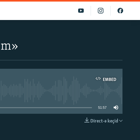
ləm»
EMBED
able
51:57
Direct-ə keçid
EMBED