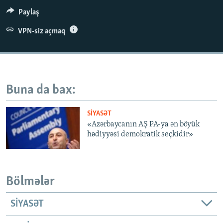
İNFOQRAFIKA
AZƏRBAYCAN ƏDƏBIYYATI KITABXANASI
MISSIYAMIZ
Paylaş
BIZI IZLƏ
KARIKATURA
İSLAM VƏ DEMOKRATIYA
PEŞƏ ETIKASI VƏ JURNALISTIKA STANDARTLARIMIZ
VPN-siz açmaq
İZ - MƏDƏNIYYƏT PROQRAMI
MATERIALLARIMIZDAN ISTIFADƏ
AZADLIQRADIOSU MOBIL TELEFONUNUZDA
RFE/RL-in bütün saytları
BIZIMLƏ ƏLAQƏ
Buna da bax:
XƏBƏR BÜLLETENLƏRIMIZ
SIYASƏT
«Azərbaycanın AŞ PA-ya ən böyük
hədiyyəsi demokratik seçkidir»
Bölmələr
SIYASƏT