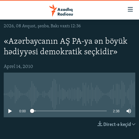
Keçid
linkləri
Əsas
2026, 08 Avqust, şənbə, Bakı vaxtı 12:36
məzmuna
GÜNDƏM
qayıt
«Azərbaycanın AŞ PA-ya ən böyük
#İZAHLA
Əsas
hədiyyəsi demokratik seçkidir»
KORRUPSIOMETR
naviqasiyaya
qayıt
#ƏSLINDƏ
Aprel 14, 2010
Axtarışa
FƏRQƏ BAX
keç
QANUNI DOĞRU
No media source currently available
ARAŞDIRMA
MULTIMEDIA
0:00
2:38
RADIO ARXIV
VIDEO
Direct-ə keçid
HAQQIMIZDA
FOTOQALEREYA
OXU ZALI