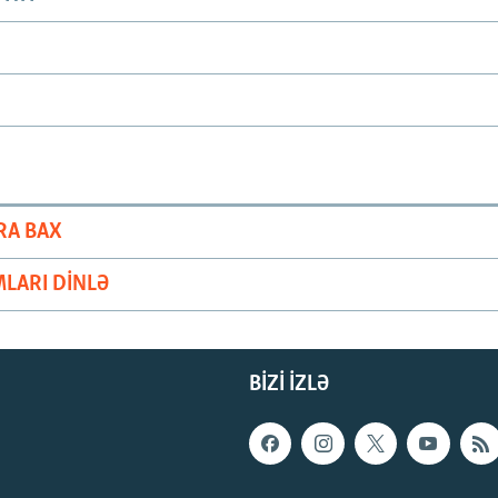
RA BAX
LARI DINLƏ
BIZI IZLƏ