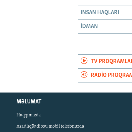
INSAN HAQLARI
İDMAN
TV PROQRAMLA
RADIO PROQRAM
MƏLUMAT
Haqqımızda
AzadlıqRadiosu mobil telefonuzda