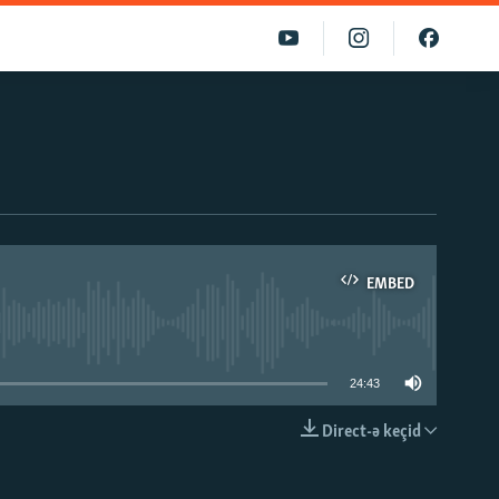
EMBED
able
24:43
Direct-ə keçid
EMBED