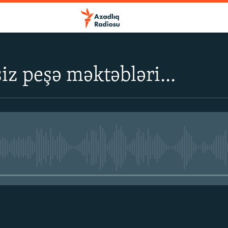
iz peşə məktəbləri...
No media source currently avail