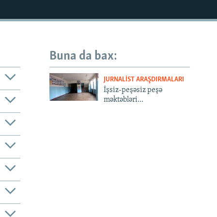
Buna da bax:
JURNALIST ARAŞDIRMALARI
İşsiz-peşəsiz peşə
məktəbləri...