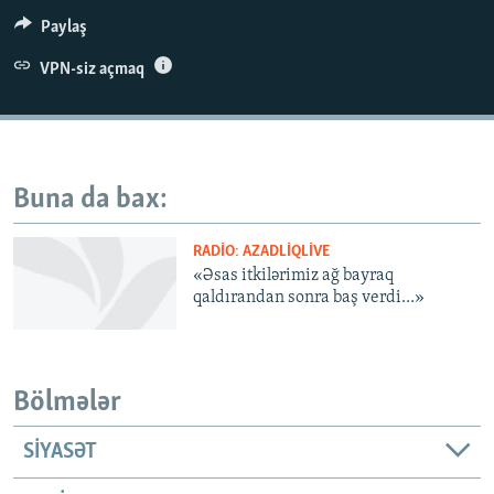
İNFOQRAFIKA
AZƏRBAYCAN ƏDƏBIYYATI KITABXANASI
MISSIYAMIZ
Paylaş
BIZI IZLƏ
KARIKATURA
İSLAM VƏ DEMOKRATIYA
PEŞƏ ETIKASI VƏ JURNALISTIKA STANDARTLARIMIZ
VPN-siz açmaq
İZ - MƏDƏNIYYƏT PROQRAMI
MATERIALLARIMIZDAN ISTIFADƏ
AZADLIQRADIOSU MOBIL TELEFONUNUZDA
RFE/RL-in bütün saytları
BIZIMLƏ ƏLAQƏ
Buna da bax:
XƏBƏR BÜLLETENLƏRIMIZ
RADIO: AZADLIQLIVE
«Əsas itkilərimiz ağ bayraq
qaldırandan sonra baş verdi…»
Bölmələr
SIYASƏT