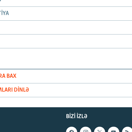
IYA
RA BAX
LARI DINLƏ
BIZI IZLƏ