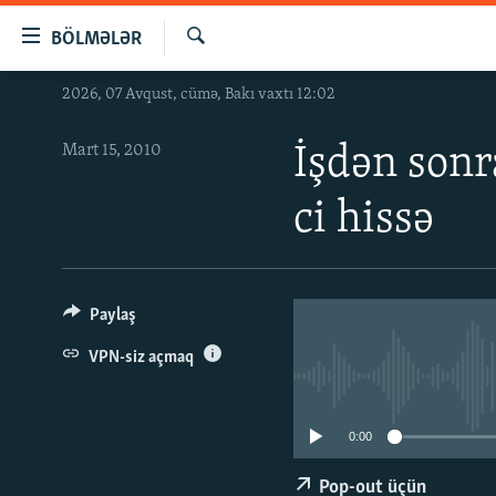
Keçid
BÖLMƏLƏR
linkləri
Axtar
Əsas
2026, 07 Avqust, cümə, Bakı vaxtı 12:02
GÜNDƏM
məzmuna
#İZAHLA
qayıt
Mart 15, 2010
İşdən sonr
Əsas
KORRUPSIOMETR
naviqasiyaya
ci hissə
#ƏSLINDƏ
qayıt
Axtarışa
FƏRQƏ BAX
keç
QANUNI DOĞRU
Paylaş
ARAŞDIRMA
VPN-siz açmaq
MULTIMEDIA
RADIO ARXIV
VIDEO
0:00
HAQQIMIZDA
FOTOQALEREYA
OXU ZALI
Pop-out üçün