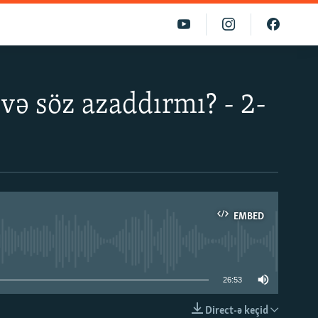
və söz azaddırmı? - 2-
EMBED
able
26:53
Direct-ə keçid