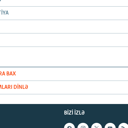
IYA
RA BAX
LARI DINLƏ
BIZI IZLƏ