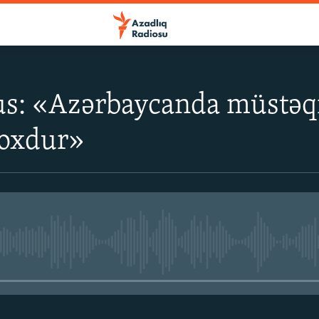
us: «Azərbaycanda müstə
yoxdur»
No media source currently avail