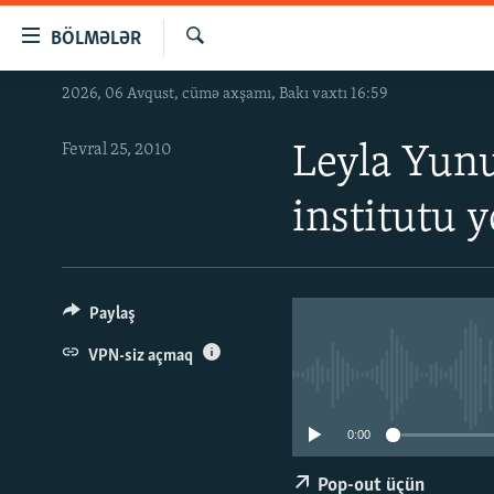
Keçid
BÖLMƏLƏR
linkləri
Axtar
Əsas
2026, 06 Avqust, cümə axşamı, Bakı vaxtı 16:59
GÜNDƏM
məzmuna
#İZAHLA
qayıt
Fevral 25, 2010
Leyla Yun
Əsas
KORRUPSIOMETR
naviqasiyaya
institutu 
#ƏSLINDƏ
qayıt
Axtarışa
FƏRQƏ BAX
keç
QANUNI DOĞRU
Paylaş
ARAŞDIRMA
VPN-siz açmaq
MULTIMEDIA
RADIO ARXIV
VIDEO
0:00
HAQQIMIZDA
FOTOQALEREYA
OXU ZALI
Pop-out üçün