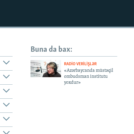
EMBED
Buna da bax:
RADIO VERILIŞLƏR
«Azərbaycanda müstəqil
ombudsman institutu
yoxdur»