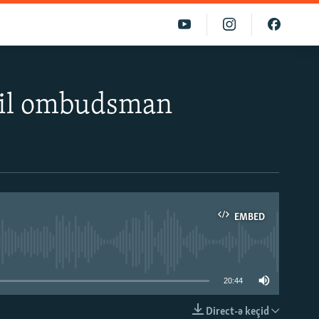
qil ombudsman
EMBED
able
20:44
Direct-ə keçid