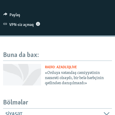
İNFOQRAFIKA
AZƏRBAYCAN ƏDƏBIYYATI KITABXANASI
MISSIYAMIZ
BIZI IZLƏ
KARIKATURA
İSLAM VƏ DEMOKRATIYA
PEŞƏ ETIKASI VƏ JURNALISTIKA STANDARTLARIMIZ
Paylaş
İZ - MƏDƏNIYYƏT PROQRAMI
MATERIALLARIMIZDAN ISTIFADƏ
VPN-siz açmaq
AZADLIQRADIOSU MOBIL TELEFONUNUZDA
RFE/RL-in bütün saytları
BIZIMLƏ ƏLAQƏ
XƏBƏR BÜLLETENLƏRIMIZ
Buna da bax:
RADIO: AZADLIQLIVE
«Orduya vətəndaş cəmiyyətinin
nəzarəti olsaydı, bir belə hərbçinin
qətlindən danışılmazdı»
Bölmələr
SIYASƏT