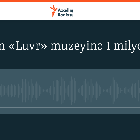
n «Luvr» muzeyinə 1 milyo
No media source currently avail