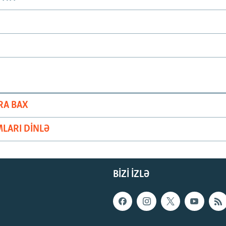
RA BAX
LARI DINLƏ
BIZI IZLƏ