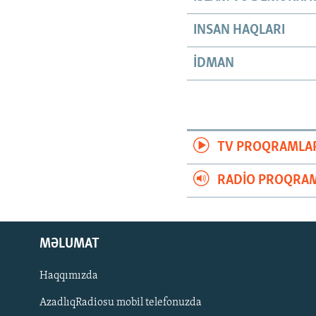
INSAN HAQLARI
İDMAN
TV PROQRAMLA
RADIO PROQRAM
MƏLUMAT
Haqqımızda
AzadlıqRadiosu mobil telefonuzda