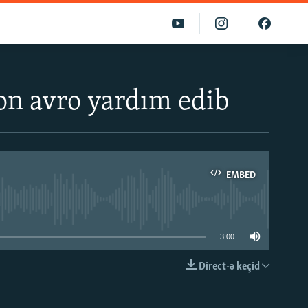
n avro yardım edib
EMBED
able
3:00
Direct-ə keçid
EMBED