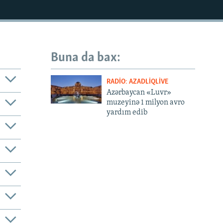
Buna da bax:
RADIO: AZADLIQLIVE
Azərbaycan «Luvr»
muzeyinə 1 milyon avro
yardım edib