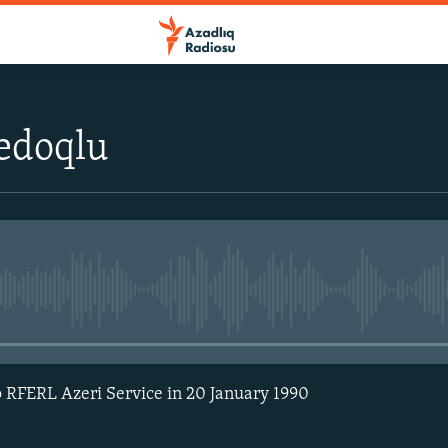
edoqlu
No media source currently avail
o RFERL Azeri Service in 20 January 1990