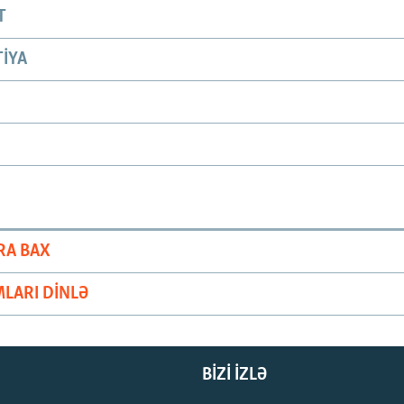
T
IYA
RA BAX
LARI DINLƏ
BIZI IZLƏ