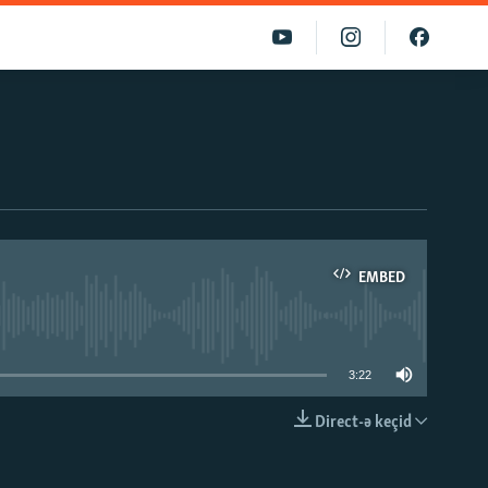
EMBED
able
3:22
Direct-ə keçid
EMBED