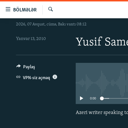
Keçid
BÖLMƏLƏR
linkləri
Axtar
Əsas
2026, 07 Avqust, cümə, Bakı vaxtı 08:12
GÜNDƏM
məzmuna
#İZAHLA
qayıt
Yanvar 13, 2010
Yusif Sam
Əsas
KORRUPSIOMETR
naviqasiyaya
#ƏSLINDƏ
qayıt
Axtarışa
FƏRQƏ BAX
Paylaş
keç
QANUNI DOĞRU
VPN-siz açmaq
ARAŞDIRMA
MULTIMEDIA
0:00
RADIO ARXIV
VIDEO
Azeri writer speaking t
HAQQIMIZDA
FOTOQALEREYA
OXU ZALI