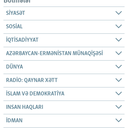
Bölmələr
SIYASƏT
SOSIAL
İQTISADIYYAT
AZƏRBAYCAN-ERMƏNISTAN MÜNAQIŞƏSI
DÜNYA
RADIO: QAYNAR XƏTT
İSLAM VƏ DEMOKRATIYA
INSAN HAQLARI
İDMAN