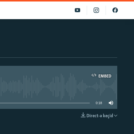
EMBED
able
0:18
Direct-ə keçid
EMBED