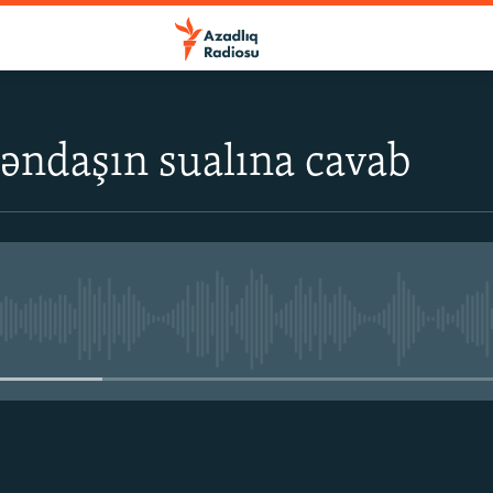
əndaşın sualına cavab
No media source currently avail