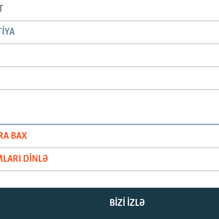
T
IYA
RA BAX
LARI DINLƏ
BIZI IZLƏ