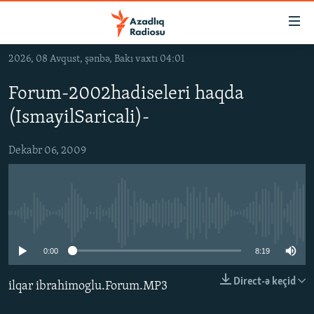
Keçid
linkləri
Əsas
2026, 08 Avqust, şənbə, Bakı vaxtı 04:01
məzmuna
GÜNDƏM
qayıt
Forum-2002hadiseleri haqda
#İZAHLA
Əsas
(IsmayilSaricali)-
KORRUPSIOMETR
naviqasiyaya
qayıt
#ƏSLINDƏ
Dekabr 06, 2009
Axtarışa
FƏRQƏ BAX
keç
QANUNI DOĞRU
No media source currently available
ARAŞDIRMA
MULTIMEDIA
0:00
8:19
RADIO ARXIV
VIDEO
Direct-ə keçid
ilqar ibrahimoglu.Forum.MP3
HAQQIMIZDA
FOTOQALEREYA
OXU ZALI