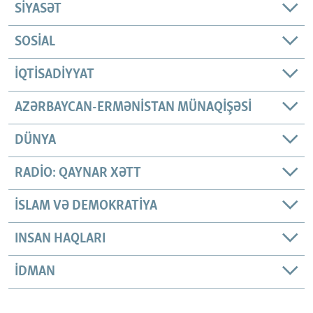
SIYASƏT
SOSIAL
İQTISADIYYAT
AZƏRBAYCAN-ERMƏNISTAN MÜNAQIŞƏSI
DÜNYA
RADIO: QAYNAR XƏTT
İSLAM VƏ DEMOKRATIYA
INSAN HAQLARI
İDMAN