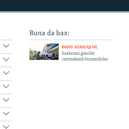
Buna da bax:
RADIO: AZADLIQLIVE
Saxlanan gənclər
cərimələnib buraxıldılar