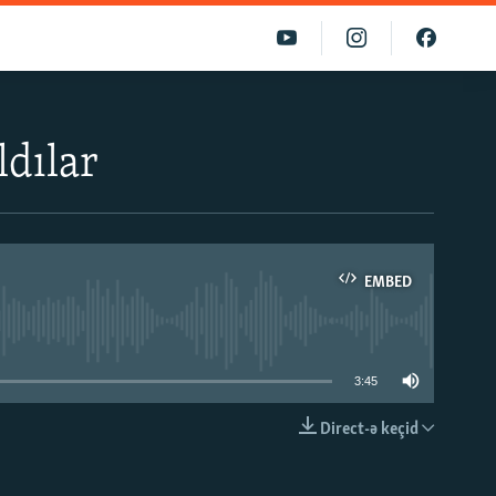
ldılar
EMBED
able
3:45
Direct-ə keçid
EMBED