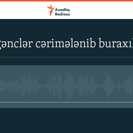
ənclər cərimələnib buraxı
No media source currently avail