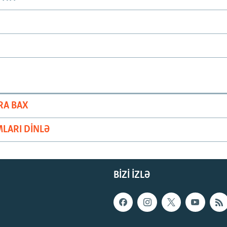
RA BAX
LARI DINLƏ
BIZI IZLƏ