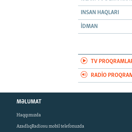
INSAN HAQLARI
İDMAN
TV PROQRAMLA
RADIO PROQRAM
MƏLUMAT
Haqqımızda
AzadlıqRadiosu mobil telefonuzda