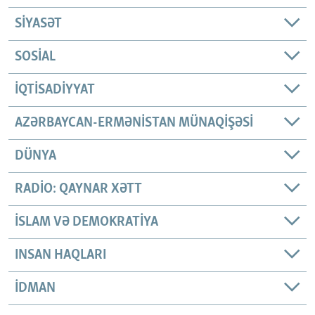
SIYASƏT
SOSIAL
İQTISADIYYAT
AZƏRBAYCAN-ERMƏNISTAN MÜNAQIŞƏSI
DÜNYA
RADIO: QAYNAR XƏTT
İSLAM VƏ DEMOKRATIYA
INSAN HAQLARI
İDMAN