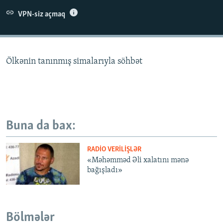
İNFOQRAFIKA
AZƏRBAYCAN ƏDƏBIYYATI KITABXANASI
MISSIYAMIZ
VPN-siz açmaq
BIZI IZLƏ
KARIKATURA
İSLAM VƏ DEMOKRATIYA
PEŞƏ ETIKASI VƏ JURNALISTIKA STANDARTLARIMIZ
İZ - MƏDƏNIYYƏT PROQRAMI
MATERIALLARIMIZDAN ISTIFADƏ
Ölkənin tanınmış simalarıyla söhbət
AZADLIQRADIOSU MOBIL TELEFONUNUZDA
RFE/RL-in bütün saytları
BIZIMLƏ ƏLAQƏ
XƏBƏR BÜLLETENLƏRIMIZ
Buna da bax:
RADIO VERILIŞLƏR
«Məhəmməd Əli xalatını mənə
bağışladı»
Bölmələr