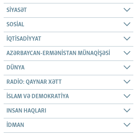
SIYASƏT
SOSIAL
İQTISADIYYAT
AZƏRBAYCAN-ERMƏNISTAN MÜNAQIŞƏSI
DÜNYA
RADIO: QAYNAR XƏTT
İSLAM VƏ DEMOKRATIYA
INSAN HAQLARI
İDMAN