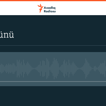
ünü
No media source currently avail