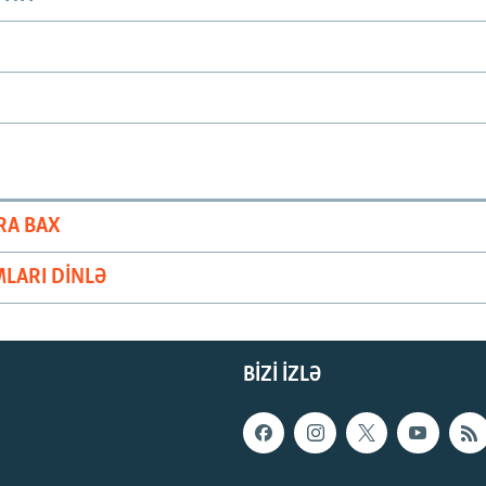
RA BAX
LARI DINLƏ
BIZI IZLƏ