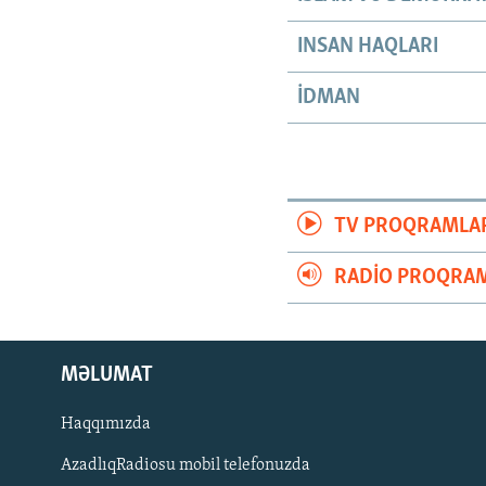
INSAN HAQLARI
İDMAN
TV PROQRAMLA
RADIO PROQRAM
MƏLUMAT
Haqqımızda
AzadlıqRadiosu mobil telefonuzda