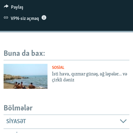
İNFOQRAFIKA
AZƏRBAYCAN ƏDƏBIYYATI KITABXANASI
MISSIYAMIZ
Paylaş
BIZI IZLƏ
KARIKATURA
İSLAM VƏ DEMOKRATIYA
PEŞƏ ETIKASI VƏ JURNALISTIKA STANDARTLARIMIZ
VPN-siz açmaq
İZ - MƏDƏNIYYƏT PROQRAMI
MATERIALLARIMIZDAN ISTIFADƏ
AZADLIQRADIOSU MOBIL TELEFONUNUZDA
RFE/RL-in bütün saytları
BIZIMLƏ ƏLAQƏ
Buna da bax:
XƏBƏR BÜLLETENLƏRIMIZ
SOSIAL
İsti hava, qızmar günəş, ağ ləpələr... və
çirkli dəniz
Bölmələr
SIYASƏT