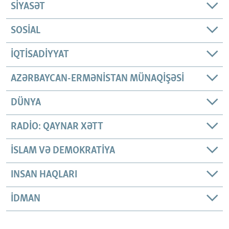
SIYASƏT
SOSIAL
İQTISADIYYAT
AZƏRBAYCAN-ERMƏNISTAN MÜNAQIŞƏSI
DÜNYA
RADIO: QAYNAR XƏTT
İSLAM VƏ DEMOKRATIYA
INSAN HAQLARI
İDMAN