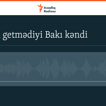
 getmədiyi Bakı kəndi
No media source currently avail