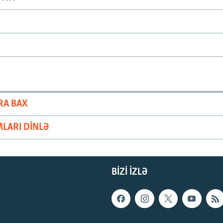
RA BAX
LARI DINLƏ
BIZI IZLƏ