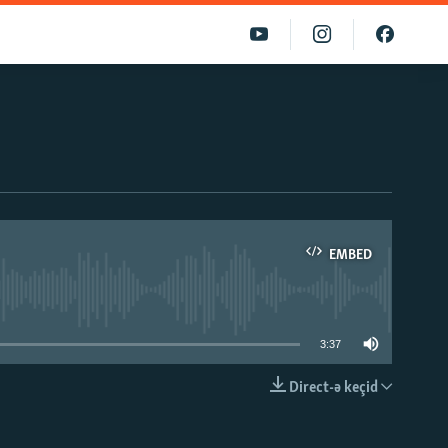
EMBED
able
3:37
Direct-ə keçid
EMBED