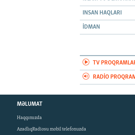
INSAN HAQLARI
İDMAN
TV PROQRAMLA
RADIO PROQRAM
MƏLUMAT
Haqqımızda
AzadlıqRadiosu mobil telefonuzda