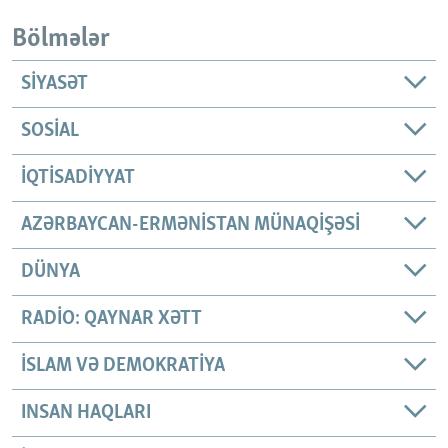
Bölmələr
SIYASƏT
SOSIAL
İQTISADIYYAT
AZƏRBAYCAN-ERMƏNISTAN MÜNAQIŞƏSI
DÜNYA
RADIO: QAYNAR XƏTT
İSLAM VƏ DEMOKRATIYA
INSAN HAQLARI