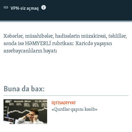
İNFOQRAFIKA
AZƏRBAYCAN ƏDƏBIYYATI KITABXANASI
MISSIYAMIZ
VPN-siz açmaq
BIZI IZLƏ
KARIKATURA
İSLAM VƏ DEMOKRATIYA
PEŞƏ ETIKASI VƏ JURNALISTIKA STANDARTLARIMIZ
İZ - MƏDƏNIYYƏT PROQRAMI
MATERIALLARIMIZDAN ISTIFADƏ
Xəbərlər, müsahibələr, hadisələrin müzakirəsi, təhlillər,
AZADLIQRADIOSU MOBIL TELEFONUNUZDA
RFE/RL-in bütün saytları
sonda isə HƏMYERLİ rubrikası: Xaricdə yaşayan
BIZIMLƏ ƏLAQƏ
azərbaycanlıların həyatı
XƏBƏR BÜLLETENLƏRIMIZ
Buna da bax:
İQTISADIYYAT
«Qurdlar qapını kəsib»