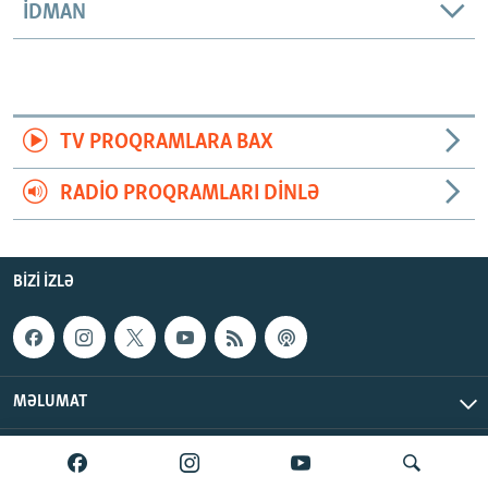
İDMAN
TV PROQRAMLARA BAX
RADIO PROQRAMLARI DINLƏ
BIZI IZLƏ
MƏLUMAT
AzadlıqRadiosu © 2026 Inc. | Bütün hüquqlar qorunur