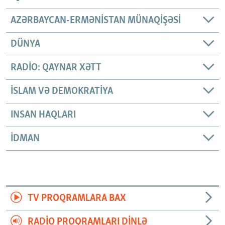
AZƏRBAYCAN-ERMƏNISTAN MÜNAQIŞƏSI
DÜNYA
RADIO: QAYNAR XƏTT
İSLAM VƏ DEMOKRATIYA
INSAN HAQLARI
İDMAN
TV PROQRAMLARA BAX
RADIO PROQRAMLARI DINLƏ