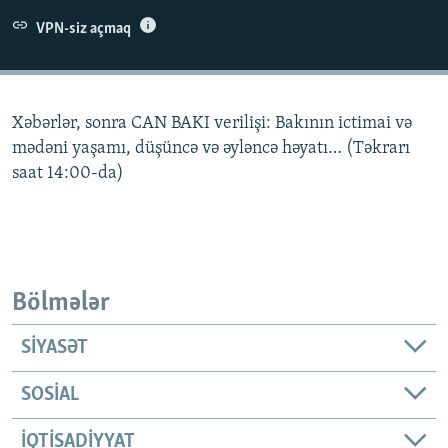
İNFOQRAFIKA
AZƏRBAYCAN ƏDƏBIYYATI KITABXANASI
MISSIYAMIZ
VPN-siz açmaq
BIZI IZLƏ
KARIKATURA
İSLAM VƏ DEMOKRATIYA
PEŞƏ ETIKASI VƏ JURNALISTIKA STANDARTLARIMIZ
İZ - MƏDƏNIYYƏT PROQRAMI
MATERIALLARIMIZDAN ISTIFADƏ
Xəbərlər, sonra CAN BAKI verilişi: Bakının ictimai və
AZADLIQRADIOSU MOBIL TELEFONUNUZDA
RFE/RL-in bütün saytları
mədəni yaşamı, düşüncə və əyləncə həyatı… (Təkrarı
BIZIMLƏ ƏLAQƏ
saat 14:00-da)
XƏBƏR BÜLLETENLƏRIMIZ
Bölmələr
SIYASƏT
SOSIAL
İQTISADIYYAT