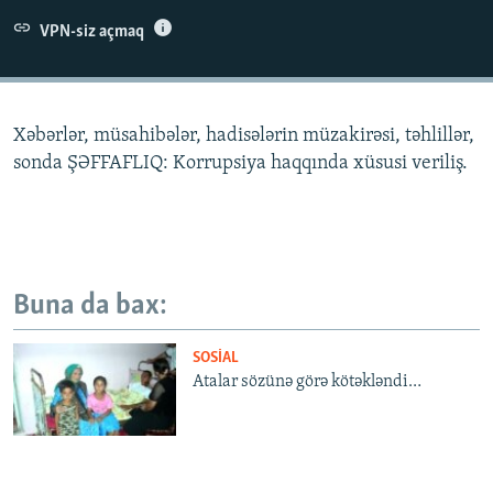
İNFOQRAFIKA
AZƏRBAYCAN ƏDƏBIYYATI KITABXANASI
MISSIYAMIZ
VPN-siz açmaq
BIZI IZLƏ
KARIKATURA
İSLAM VƏ DEMOKRATIYA
PEŞƏ ETIKASI VƏ JURNALISTIKA STANDARTLARIMIZ
İZ - MƏDƏNIYYƏT PROQRAMI
MATERIALLARIMIZDAN ISTIFADƏ
Xəbərlər, müsahibələr, hadisələrin müzakirəsi, təhlillər,
AZADLIQRADIOSU MOBIL TELEFONUNUZDA
RFE/RL-in bütün saytları
sonda ŞƏFFAFLIQ: Korrupsiya haqqında xüsusi veriliş.
BIZIMLƏ ƏLAQƏ
XƏBƏR BÜLLETENLƏRIMIZ
Buna da bax:
SOSIAL
Atalar sözünə görə kötəkləndi…