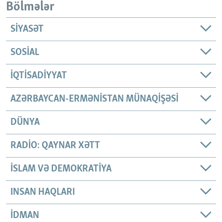
Bölmələr
SIYASƏT
SOSIAL
İQTISADIYYAT
AZƏRBAYCAN-ERMƏNISTAN MÜNAQIŞƏSI
DÜNYA
RADIO: QAYNAR XƏTT
İSLAM VƏ DEMOKRATIYA
INSAN HAQLARI
İDMAN