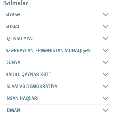
Bölmələr
SIYASƏT
SOSIAL
İQTISADIYYAT
AZƏRBAYCAN-ERMƏNISTAN MÜNAQIŞƏSI
DÜNYA
RADIO: QAYNAR XƏTT
İSLAM VƏ DEMOKRATIYA
INSAN HAQLARI
İDMAN