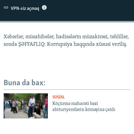
İNFOQRAFIKA
AZƏRBAYCAN ƏDƏBIYYATI KITABXANASI
MISSIYAMIZ
VPN-siz açmaq
BIZI IZLƏ
KARIKATURA
İSLAM VƏ DEMOKRATIYA
PEŞƏ ETIKASI VƏ JURNALISTIKA STANDARTLARIMIZ
İZ - MƏDƏNIYYƏT PROQRAMI
MATERIALLARIMIZDAN ISTIFADƏ
Xəbərlər, müsahibələr, hadisələrin müzakirəsi, təhlillər,
AZADLIQRADIOSU MOBIL TELEFONUNUZDA
RFE/RL-in bütün saytları
sonda ŞƏFFAFLIQ: Korrupsiya haqqında xüsusi veriliş.
BIZIMLƏ ƏLAQƏ
XƏBƏR BÜLLETENLƏRIMIZ
Buna da bax:
SOSIAL
Köçürmə məharəti bəzi
abituriyentlərin köməyinə çatdı