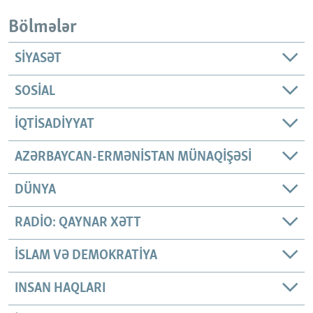
Bölmələr
SIYASƏT
SOSIAL
İQTISADIYYAT
AZƏRBAYCAN-ERMƏNISTAN MÜNAQIŞƏSI
DÜNYA
RADIO: QAYNAR XƏTT
İSLAM VƏ DEMOKRATIYA
INSAN HAQLARI