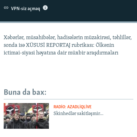
İNFOQRAFIKA
AZƏRBAYCAN ƏDƏBIYYATI KITABXANASI
MISSIYAMIZ
VPN-siz açmaq
BIZI IZLƏ
KARIKATURA
İSLAM VƏ DEMOKRATIYA
PEŞƏ ETIKASI VƏ JURNALISTIKA STANDARTLARIMIZ
İZ - MƏDƏNIYYƏT PROQRAMI
MATERIALLARIMIZDAN ISTIFADƏ
Xəbərlər, müsahibələr, hadisələrin müzakirəsi, təhlillər,
AZADLIQRADIOSU MOBIL TELEFONUNUZDA
RFE/RL-in bütün saytları
sonda isə XÜSUSİ REPORTAJ rubrikası: Ölkənin
BIZIMLƏ ƏLAQƏ
ictimai-siyasi həyatına dair müxbir araşdırmaları
XƏBƏR BÜLLETENLƏRIMIZ
Buna da bax:
RADIO: AZADLIQLIVE
Skinhedlər sakitləşmir…