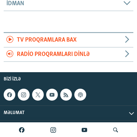
İDMAN
TV PROQRAMLARA BAX
RADIO PROQRAMLARI DINLƏ
BIZI IZLƏ
MƏLUMAT
AzadlıqRadiosu © 2026 Inc. | Bütün hüquqlar qorunur