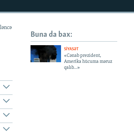
yləncə
Buna da bax:
SIYASƏT
«Cənab prezident,
Amerika hücuma məruz
qalıb…»