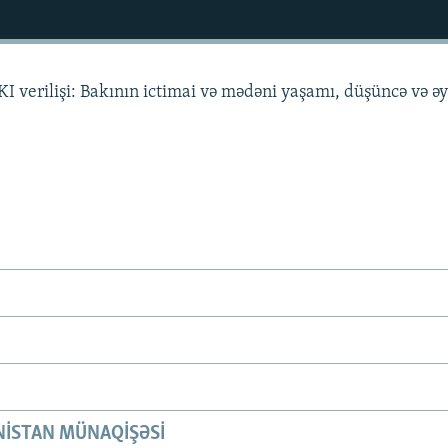
I verilişi: Bakının ictimai və mədəni yaşamı, düşüncə və ə
ISTAN MÜNAQIŞƏSI