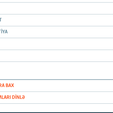
T
IYA
RA BAX
LARI DINLƏ