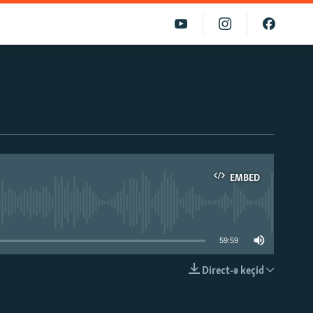
EMBED
able
59:59
Direct-ə keçid
EMBED