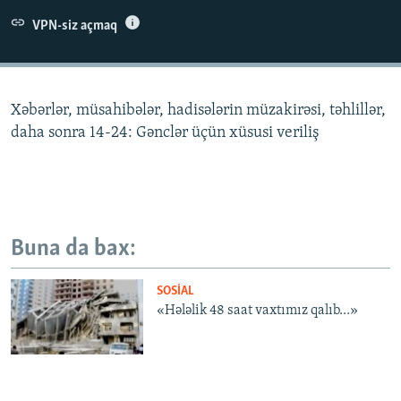
İNFOQRAFIKA
AZƏRBAYCAN ƏDƏBIYYATI KITABXANASI
MISSIYAMIZ
VPN-siz açmaq
BIZI IZLƏ
KARIKATURA
İSLAM VƏ DEMOKRATIYA
PEŞƏ ETIKASI VƏ JURNALISTIKA STANDARTLARIMIZ
İZ - MƏDƏNIYYƏT PROQRAMI
MATERIALLARIMIZDAN ISTIFADƏ
Xəbərlər, müsahibələr, hadisələrin müzakirəsi, təhlillər,
AZADLIQRADIOSU MOBIL TELEFONUNUZDA
RFE/RL-in bütün saytları
daha sonra 14-24: Gənclər üçün xüsusi veriliş
BIZIMLƏ ƏLAQƏ
XƏBƏR BÜLLETENLƏRIMIZ
Buna da bax:
SOSIAL
«Hələlik 48 saat vaxtımız qalıb…»