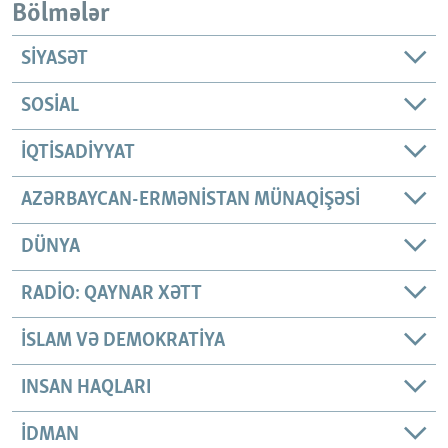
Bölmələr
SIYASƏT
SOSIAL
İQTISADIYYAT
AZƏRBAYCAN-ERMƏNISTAN MÜNAQIŞƏSI
DÜNYA
RADIO: QAYNAR XƏTT
İSLAM VƏ DEMOKRATIYA
INSAN HAQLARI
İDMAN