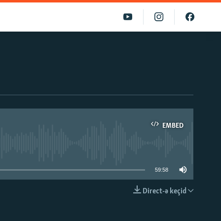
EMBED
able
59:58
Direct-ə keçid
EMBED