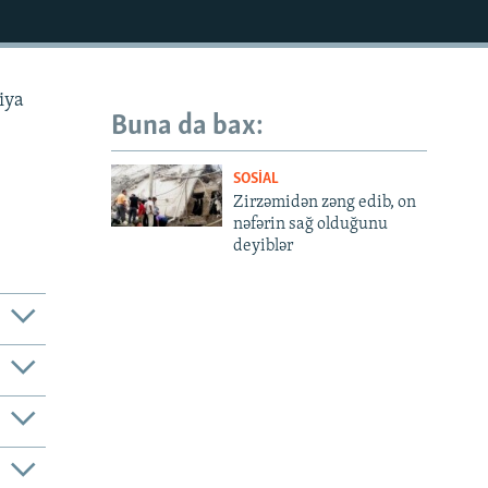
iya
Buna da bax:
SOSIAL
Zirzəmidən zəng edib, on
nəfərin sağ olduğunu
deyiblər