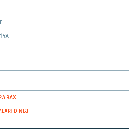
T
IYA
RA BAX
LARI DINLƏ