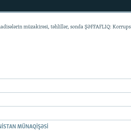
hadisələrin müzakirəsi, təhlillər, sonda ŞƏFFAFLIQ: Korrups
ISTAN MÜNAQIŞƏSI