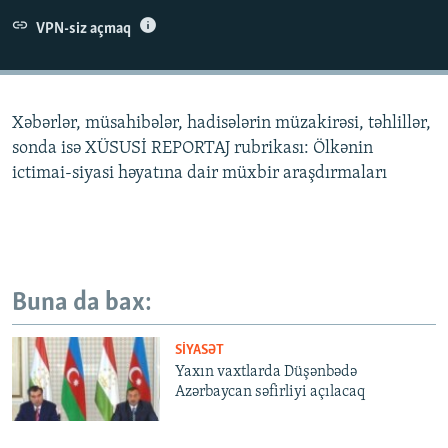
İNFOQRAFIKA
AZƏRBAYCAN ƏDƏBIYYATI KITABXANASI
MISSIYAMIZ
VPN-siz açmaq
BIZI IZLƏ
KARIKATURA
İSLAM VƏ DEMOKRATIYA
PEŞƏ ETIKASI VƏ JURNALISTIKA STANDARTLARIMIZ
İZ - MƏDƏNIYYƏT PROQRAMI
MATERIALLARIMIZDAN ISTIFADƏ
Xəbərlər, müsahibələr, hadisələrin müzakirəsi, təhlillər,
AZADLIQRADIOSU MOBIL TELEFONUNUZDA
RFE/RL-in bütün saytları
sonda isə XÜSUSİ REPORTAJ rubrikası: Ölkənin
BIZIMLƏ ƏLAQƏ
ictimai-siyasi həyatına dair müxbir araşdırmaları
XƏBƏR BÜLLETENLƏRIMIZ
Buna da bax:
SIYASƏT
Yaxın vaxtlarda Düşənbədə
Azərbaycan səfirliyi açılacaq