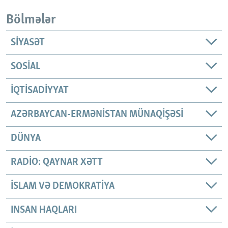
Bölmələr
SIYASƏT
SOSIAL
İQTISADIYYAT
AZƏRBAYCAN-ERMƏNISTAN MÜNAQIŞƏSI
DÜNYA
RADIO: QAYNAR XƏTT
İSLAM VƏ DEMOKRATIYA
INSAN HAQLARI