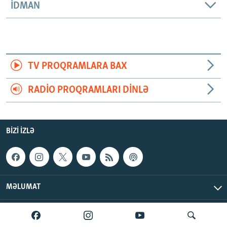
İDMAN
TV PROQRAMLARA BAX
RADIO PROQRAMLARI DINLƏ
BIZI IZLƏ
MƏLUMAT
AzadlıqRadiosu © 2026 Inc. | Bütün hüquqlar qorunur