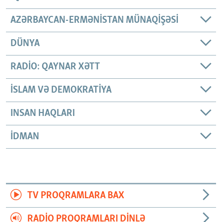
AZƏRBAYCAN-ERMƏNISTAN MÜNAQIŞƏSI
DÜNYA
RADIO: QAYNAR XƏTT
İSLAM VƏ DEMOKRATIYA
INSAN HAQLARI
İDMAN
TV PROQRAMLARA BAX
RADIO PROQRAMLARI DINLƏ