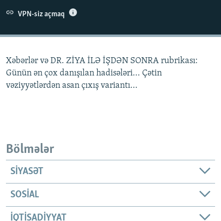
İNFOQRAFIKA
AZƏRBAYCAN ƏDƏBIYYATI KITABXANASI
MISSIYAMIZ
VPN-siz açmaq
BIZI IZLƏ
KARIKATURA
İSLAM VƏ DEMOKRATIYA
PEŞƏ ETIKASI VƏ JURNALISTIKA STANDARTLARIMIZ
İZ - MƏDƏNIYYƏT PROQRAMI
MATERIALLARIMIZDAN ISTIFADƏ
Xəbərlər və DR. ZİYA İLƏ İŞDƏN SONRA rubrikası:
AZADLIQRADIOSU MOBIL TELEFONUNUZDA
RFE/RL-in bütün saytları
Günün ən çox danışılan hadisələri... Çətin
BIZIMLƏ ƏLAQƏ
vəziyyətlərdən asan çıxış variantı...
XƏBƏR BÜLLETENLƏRIMIZ
Bölmələr
SIYASƏT
SOSIAL
İQTISADIYYAT