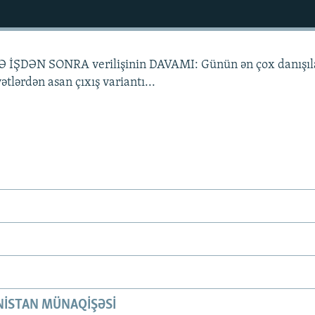
LƏ İŞDƏN SONRA verilişinin DAVAMI: Günün ən çox danışı
yətlərdən asan çıxış variantı...
ISTAN MÜNAQIŞƏSI