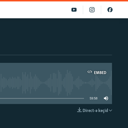
EMBED
able
59:58
Direct-ə keçid
EMBED