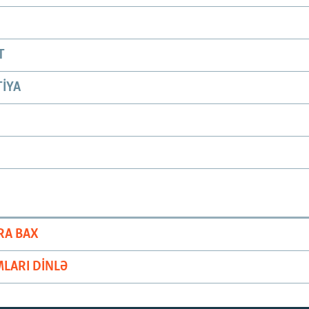
T
IYA
RA BAX
LARI DINLƏ