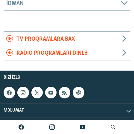
İDMAN
TV PROQRAMLARA BAX
RADIO PROQRAMLARI DINLƏ
BIZI IZLƏ
MƏLUMAT
AzadlıqRadiosu © 2026 Inc. | Bütün hüquqlar qorunur