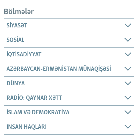
Bölmələr
SIYASƏT
SOSIAL
İQTISADIYYAT
AZƏRBAYCAN-ERMƏNISTAN MÜNAQIŞƏSI
DÜNYA
RADIO: QAYNAR XƏTT
İSLAM VƏ DEMOKRATIYA
INSAN HAQLARI