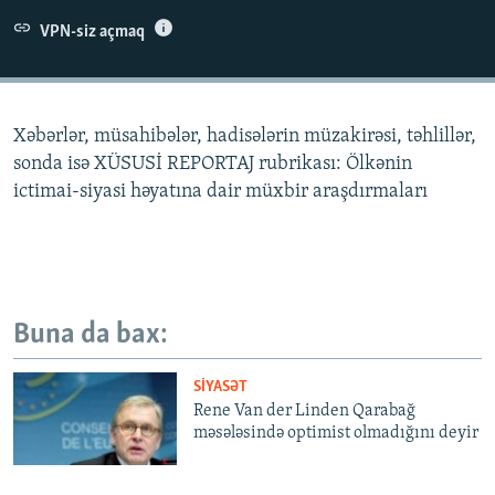
İNFOQRAFIKA
AZƏRBAYCAN ƏDƏBIYYATI KITABXANASI
MISSIYAMIZ
VPN-siz açmaq
BIZI IZLƏ
KARIKATURA
İSLAM VƏ DEMOKRATIYA
PEŞƏ ETIKASI VƏ JURNALISTIKA STANDARTLARIMIZ
İZ - MƏDƏNIYYƏT PROQRAMI
MATERIALLARIMIZDAN ISTIFADƏ
Xəbərlər, müsahibələr, hadisələrin müzakirəsi, təhlillər,
AZADLIQRADIOSU MOBIL TELEFONUNUZDA
RFE/RL-in bütün saytları
sonda isə XÜSUSİ REPORTAJ rubrikası: Ölkənin
BIZIMLƏ ƏLAQƏ
ictimai-siyasi həyatına dair müxbir araşdırmaları
XƏBƏR BÜLLETENLƏRIMIZ
Buna da bax:
SIYASƏT
Rene Van der Linden Qarabağ
məsələsində optimist olmadığını deyir