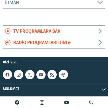
İDMAN
TV PROQRAMLARA BAX
RADIO PROQRAMLARI DINLƏ
BIZI IZLƏ
MƏLUMAT
AzadlıqRadiosu © 2026 Inc. | Bütün hüquqlar qorunur