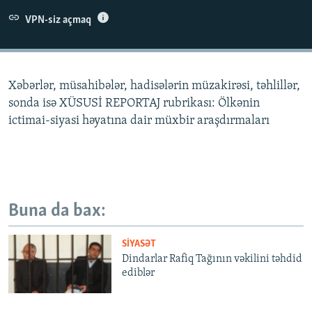
İNFOQRAFIKA
AZƏRBAYCAN ƏDƏBIYYATI KITABXANASI
MISSIYAMIZ
VPN-siz açmaq
BIZI IZLƏ
KARIKATURA
İSLAM VƏ DEMOKRATIYA
PEŞƏ ETIKASI VƏ JURNALISTIKA STANDARTLARIMIZ
İZ - MƏDƏNIYYƏT PROQRAMI
MATERIALLARIMIZDAN ISTIFADƏ
Xəbərlər, müsahibələr, hadisələrin müzakirəsi, təhlillər,
AZADLIQRADIOSU MOBIL TELEFONUNUZDA
RFE/RL-in bütün saytları
sonda isə XÜSUSİ REPORTAJ rubrikası: Ölkənin
BIZIMLƏ ƏLAQƏ
ictimai-siyasi həyatına dair müxbir araşdırmaları
XƏBƏR BÜLLETENLƏRIMIZ
Buna da bax:
SIYASƏT
Dindarlar Rafiq Tağının vəkilini təhdid
ediblər