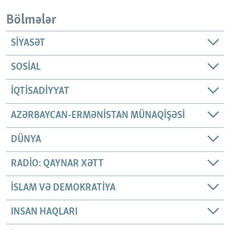
Bölmələr
SIYASƏT
SOSIAL
İQTISADIYYAT
AZƏRBAYCAN-ERMƏNISTAN MÜNAQIŞƏSI
DÜNYA
RADIO: QAYNAR XƏTT
İSLAM VƏ DEMOKRATIYA
INSAN HAQLARI