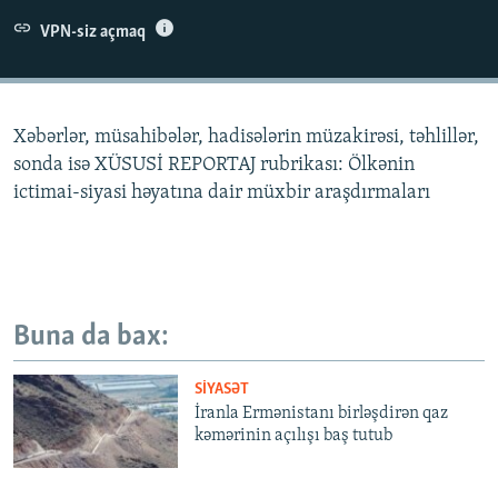
İNFOQRAFIKA
AZƏRBAYCAN ƏDƏBIYYATI KITABXANASI
MISSIYAMIZ
VPN-siz açmaq
BIZI IZLƏ
KARIKATURA
İSLAM VƏ DEMOKRATIYA
PEŞƏ ETIKASI VƏ JURNALISTIKA STANDARTLARIMIZ
İZ - MƏDƏNIYYƏT PROQRAMI
MATERIALLARIMIZDAN ISTIFADƏ
Xəbərlər, müsahibələr, hadisələrin müzakirəsi, təhlillər,
AZADLIQRADIOSU MOBIL TELEFONUNUZDA
RFE/RL-in bütün saytları
sonda isə XÜSUSİ REPORTAJ rubrikası: Ölkənin
BIZIMLƏ ƏLAQƏ
ictimai-siyasi həyatına dair müxbir araşdırmaları
XƏBƏR BÜLLETENLƏRIMIZ
Buna da bax:
SIYASƏT
İranla Ermənistanı birləşdirən qaz
kəmərinin açılışı baş tutub