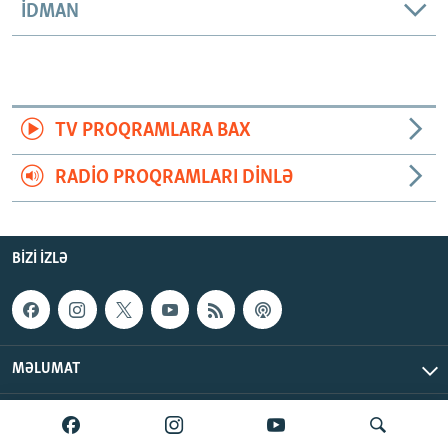
İDMAN
TV PROQRAMLARA BAX
RADIO PROQRAMLARI DINLƏ
BIZI IZLƏ
MƏLUMAT
AzadlıqRadiosu © 2026 Inc. | Bütün hüquqlar qorunur