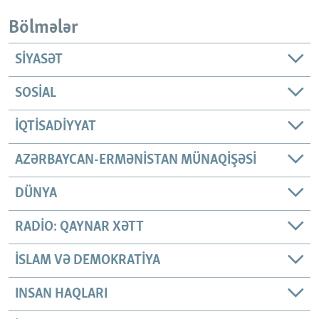
Bölmələr
SIYASƏT
SOSIAL
İQTISADIYYAT
AZƏRBAYCAN-ERMƏNISTAN MÜNAQIŞƏSI
DÜNYA
RADIO: QAYNAR XƏTT
İSLAM VƏ DEMOKRATIYA
INSAN HAQLARI