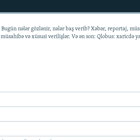
 Bugün nələr gözlənir, nələr baş verib? Xəbər, reportaj, mü
 müsahibə və xüsusi verilişlər. Və ən son: Qlobus: xaricdə 