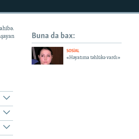
sahibə.
Buna da bax:
yaşayan
SOSIAL
«Həyatıma təhlükə vardı»