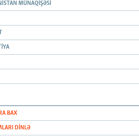
ISTAN MÜNAQIŞƏSI
T
IYA
RA BAX
LARI DINLƏ