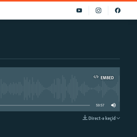
EMBED
able
59:57
Direct-ə keçid
EMBED