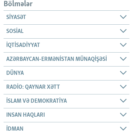
Bölmələr
SIYASƏT
SOSIAL
İQTISADIYYAT
AZƏRBAYCAN-ERMƏNISTAN MÜNAQIŞƏSI
DÜNYA
RADIO: QAYNAR XƏTT
İSLAM VƏ DEMOKRATIYA
INSAN HAQLARI
İDMAN