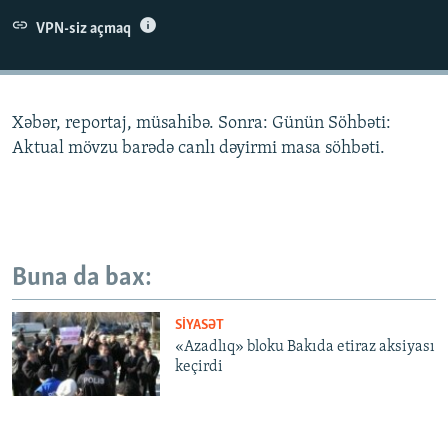
İNFOQRAFIKA
AZƏRBAYCAN ƏDƏBIYYATI KITABXANASI
MISSIYAMIZ
VPN-siz açmaq
BIZI IZLƏ
KARIKATURA
İSLAM VƏ DEMOKRATIYA
PEŞƏ ETIKASI VƏ JURNALISTIKA STANDARTLARIMIZ
İZ - MƏDƏNIYYƏT PROQRAMI
MATERIALLARIMIZDAN ISTIFADƏ
Xəbər, reportaj, müsahibə. Sonra: Günün Söhbəti:
AZADLIQRADIOSU MOBIL TELEFONUNUZDA
RFE/RL-in bütün saytları
Aktual mövzu barədə canlı dəyirmi masa söhbəti.
BIZIMLƏ ƏLAQƏ
XƏBƏR BÜLLETENLƏRIMIZ
Buna da bax:
SIYASƏT
«Azadlıq» bloku Bakıda etiraz aksiyası
keçirdi