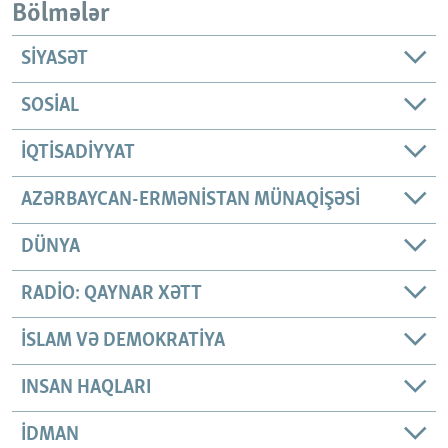
Bölmələr
SIYASƏT
SOSIAL
İQTISADIYYAT
AZƏRBAYCAN-ERMƏNISTAN MÜNAQIŞƏSI
DÜNYA
RADIO: QAYNAR XƏTT
İSLAM VƏ DEMOKRATIYA
INSAN HAQLARI
İDMAN