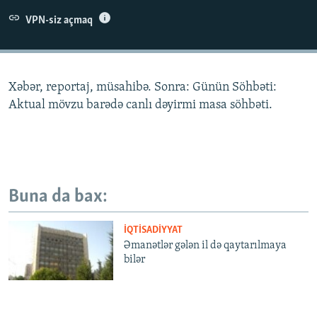
İNFOQRAFIKA
AZƏRBAYCAN ƏDƏBIYYATI KITABXANASI
MISSIYAMIZ
VPN-siz açmaq
BIZI IZLƏ
KARIKATURA
İSLAM VƏ DEMOKRATIYA
PEŞƏ ETIKASI VƏ JURNALISTIKA STANDARTLARIMIZ
İZ - MƏDƏNIYYƏT PROQRAMI
MATERIALLARIMIZDAN ISTIFADƏ
Xəbər, reportaj, müsahibə. Sonra: Günün Söhbəti:
AZADLIQRADIOSU MOBIL TELEFONUNUZDA
RFE/RL-in bütün saytları
Aktual mövzu barədə canlı dəyirmi masa söhbəti.
BIZIMLƏ ƏLAQƏ
XƏBƏR BÜLLETENLƏRIMIZ
Buna da bax:
İQTISADIYYAT
Əmanətlər gələn il də qaytarılmaya
bilər